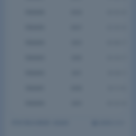
115044416
20:32
9 + 5 + 0 = 14
115044415
20:27
2 + 3 + 3 = 08
115044414
20:21
6 + 8 + 7 = 21
115044413
20:16
0 + 3 + 7 = 10
115044412
20:11
9 + 6 + 1 = 16
115044411
20:06
6 + 1 + 5 = 12
115044410
20:01
6 + 2 + 4 = 12
基于最近20期回测 · 动态校准
企业算法 v2.1.4