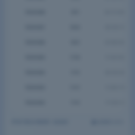
115044388
18:11
0 + 1 + 5 = 06
115044387
18:06
9 + 0 + 1 = 10
115044386
18:01
3 + 9 + 0 = 12
115044385
17:56
1 + 4 + 5 = 10
115044384
17:51
6 + 5 + 0 = 11
115044383
17:47
1 + 6 + 1 = 08
115044382
17:41
7 + 5 + 1 = 13
基于最近20期回测 · 动态校准
企业算法 v2.1.4